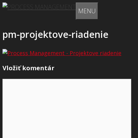
Preskočiť
MENU
na
obsah
pm-projektove-riadenie
Vložiť komentár
Komentár